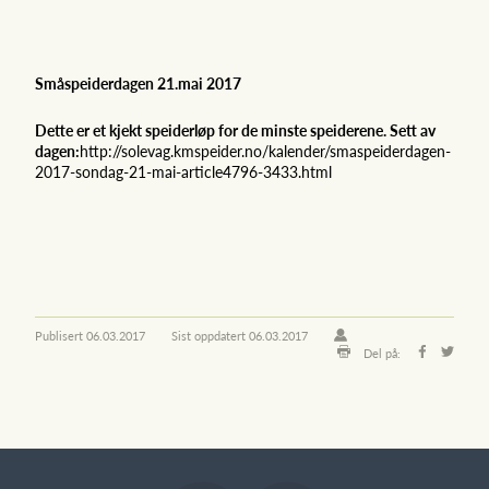
Småspeiderdagen 21.mai 2017
Dette er et kjekt speiderløp for de minste speiderene. Sett av
dagen:
http://solevag.kmspeider.no/kalender/smaspeiderdagen-
2017-sondag-21-mai-article4796-3433.html
Publisert
06.03.2017
Sist oppdatert
06.03.2017
Del på: